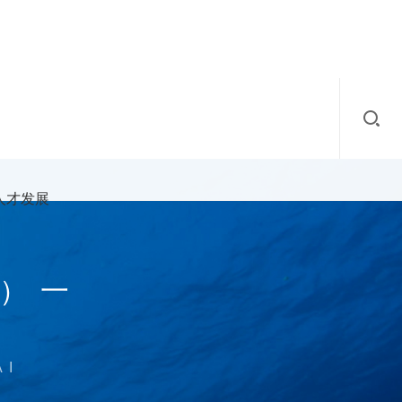
人才发展
国）一
AI