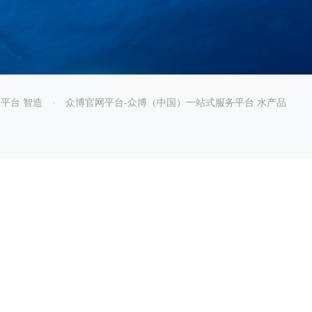
平台 智造
·
众博官网平台-众博（中国）一站式服务平台 水产品